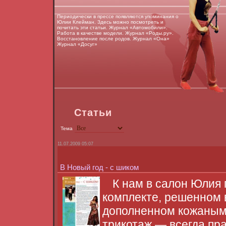
Периодически в прессе появляются упоминания о
Юлии Клейман. Здесь можно посмотреть и
почитать эти статьи. Журнал «Автомобили».
Работа в качестве модели. Журнал «Роды.ру».
Восстановление после родов. Журнал «Она»
Журнал «Досуг»
Статьи
Тема
11.07.2009 05:07
В Новый год - с шиком
К нам в салон Юлия
комплекте, решенном 
дополненном кожаным 
трикотаж — всегда пр