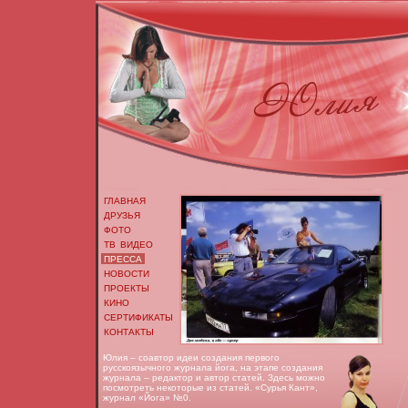
ГЛАВНАЯ
ДРУЗЬЯ
ФОТО
ТВ ВИДЕО
ПРЕССА
НОВОСТИ
ПРОЕКТЫ
КИНО
СЕРТИФИКАТЫ
КОНТАКТЫ
Юлия – соавтор идеи создания первого
русскоязычного журнала йога, на этапе создания
журнала – редактор и автор статей. Здесь можно
посмотреть некоторые из статей. «Сурья Кант»,
журнал «Йога» №0.