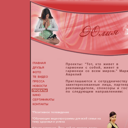
ГЛАВНАЯ
Проекты:
"Тот, кто живет в
гармонии с собой, живет в
ДРУЗЬЯ
гармонии со всем миром."
Мар
ФОТО
Аврелий
ТВ ВИДЕО
Приглашаются к сотрудничеству
ПРЕССА
заинтересованные лица, партне
НОВОСТИ
рекламодатели, спонсоры и гос
ПРОЕКТЫ
по следующим направлениям:
КИНО
СЕРТИФИКАТЫ
КОНТАКТЫ
*Позитивное телевидение
*Обучающие видеопрограммы для всей семьи на
тему здоровья и успеха
*Центр гармонии. Йога, тай-чи, массаж, танец,