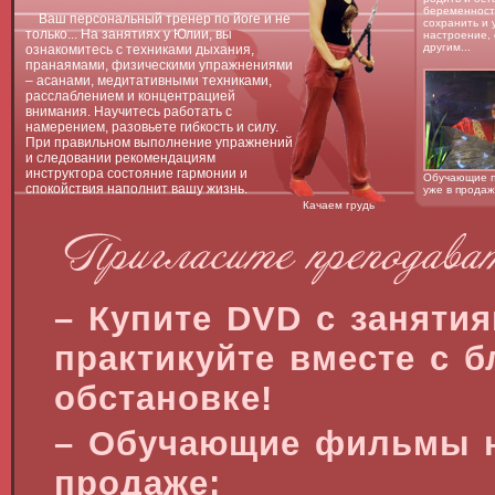
беременност
Ваш персональный тренер по йоге и не
сохранить и 
только... На занятиях у Юлии, вы
настроение, 
другим...
ознакомитесь с техниками дыхания,
пранаямами, физическими упражнениями
– асанами, медитативными техниками,
расслаблением и концентрацией
внимания. Научитесь работать с
намерением, разовьете гибкость и силу.
При правильном выполнение упражнений
и следовании рекомендациям
инструктора состояние гармонии и
Обучающие п
спокойствия наполнит вашу жизнь.
уже в продаж
Качаем грудь
– Купите DVD c заняти
практикуйте вместе с 
обстановке!
– Обучающие фильмы на
продаже: