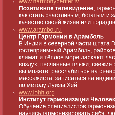
www.harmonycenter.tv
Позитивное телевидение
, гармо
как стать счастливым, богатым и з
качество своей жизни или порадо
www.arambol.ru
Центр Гармонии в Арамболь
В Индии в северной части штата 
гостеприимный Арамболь, райское
климат и тёплое море ласкают лас
воздух, песчанные пляжи, свежие 
вы можете: расслабиться на сеан
массажиста, записаться на индиви
по методу Луизы Хей
www.iohh.org
Институт гармонизации Человек
Обучение специалистов гармонизи
научись гармонизировать себя, л