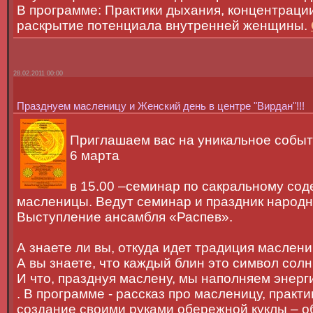
В программе: Практики дыхания, концентрации
раскрытие потенциала внутренней женщины.
28.02.2011 00:00
Празднуем масленицу и Женский день в центре "Вирдан"!!!
Приглашаем вас на уникальное событ
6 марта
в 15.00 –семинар по сакральному со
масленицы. Ведут семинар и праздник народн
Выступление ансамбля «Распев».
А знаете ли вы, откуда идет традиция маслен
А вы знаете, что каждый блин это символ солн
И что, празднуя маслену, мы наполняем энерг
. В программе - рассказ про масленицу, прак
создание своими руками обережной куклы – об