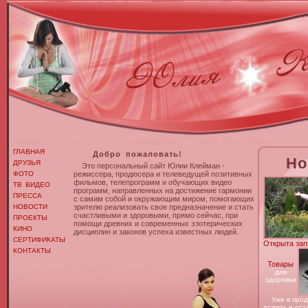
ГЛАВНАЯ
Добро пожаловать!
Но
ДРУЗЬЯ
Это персональный сайт Юлии Клейман -
ФОТО
режиссера, продюсера и телеведущей позитивных
фильмов, телепрограмм и обучающих видео
ТВ ВИДЕО
программ, направленных на достижение гармонии
ПРЕССА
с самим собой и окружающим миром, помогающих
НОВОСТИ
зрителю реализовать свое предназначение и стать
счастливыми и здоровыми, прямо сейчас, при
ПРОЕКТЫ
помощи древних и современных эзотерических
КИНО
дисциплин и законов успеха известных людей.
СЕРТИФИКАТЫ
Открыта зап
КОНТАКТЫ
Товары
для
здоровья
Уже в прод
родить и ост