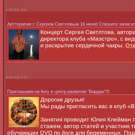
17.03.2011 13:01
Арттерапия с Сергеем Светловым 16 июня! Спешите записат
Концерт Сергея Светлтова, автора
директора клуба «Маэстро», с ви
и раскрытие сердечной чакры.
Отк
28.02.2011 17:45
Приглашаем на йогу в центр развития "Вирдан"!!!
Дорогие друзья!
Мы рады пригласить вас в клуб «В
Занятия проводит Юлия Клейман п
стажем, автор статей и участник 
обучающих DVD по йоге для беременных. Под