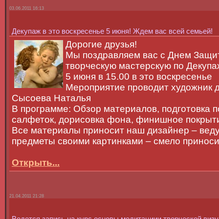
03.06.2011 16:13
Декупаж в это воскресенье 5 июня! Ждем вас всей семьей!
Дорогие друзья!
Мы поздравляем вас с Днем Защит
творческую мастерскую по Декупа
5 июня в 15.00 в это воскресенье
Мероприятие проводит художник д
Сысоева Наталья
В программе: Обзор материалов, подготовка 
салфеток, дорисовка фона, финишное покрыти
Все материалы приносит наш дизайнер – веду
предметы своими картинками – смело приносит
Открыть...
21.04.2011 21:28
Ведется запись на курс основы медитациии творческой виз