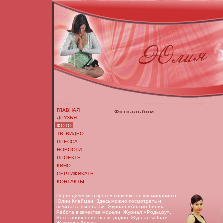
ГЛАВНАЯ
Фотоальбом
ДРУЗЬЯ
ФОТО
ТВ ВИДЕО
ПРЕССА
НОВОСТИ
ПРОЕКТЫ
КИНО
СЕРТИФИКАТЫ
КОНТАКТЫ
Периодически в прессе появляются упоминания о
Юлии Клейман. Здесь можно посмотреть и
почитать эти статьи. Журнал «Автомобили».
Работа в качестве модели. Журнал «Роды.ру».
Восстановление после родов. Журнал «Она»
Журнал «Досуг»